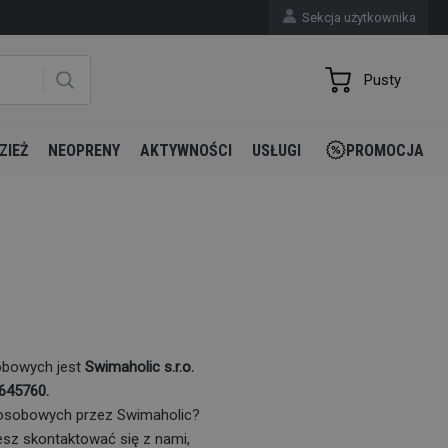
Sekcja użytkownika
Pusty
ZIEŻ
NEOPRENY
AKTYWNOŚCI
USŁUGI
PROMOCJA
obowych jest
Swimaholic s.r.o.
5645760.
h osobowych przez Swimaholic?
sz skontaktować się z nami,