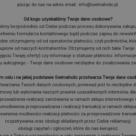
pisząc do nas na adres email : info@swimaholic.pl.
Od kogo uzyskaliśmy Twoje dane osobowe?
śmy bezpośrednio od Ciebie podczas procesu dokonywania zakupu 
ełnieniu formularza kontaktowego bądź podczas zapisu do newslett
bie otrzymujemy od od operatorów płatności, czyli podmiotów, któ
 kupione od naszych kontrahentów. Otrzymujemy od nich takie Twoje 
ęciu Twojej oferty) czy informacje o statusie płatności. Informac
u aukcyjnego - Twoje dane osobowe niezbędne do zrealizowania z
im celu i na jakiej podstawie Swimaholic przetwarza Twoje dane os
twarzania Twoich danych osobowych, ponieważ jest to niezbędne d
mowy lub wykonania naszych prawnie uzasadnionych interesów, dla
prowadzenia realizacji zamówienia w ramach sklepu internetowego
umożliwienia przeprowadzania i realizacji transakcji w ramach sklepu
ewnienia możliwości realizacji płatności za przeprowadzone transak
rozpatrywania oraz obsługi składanych przez Ciebie reklamacji;
obsługi zapytań i zgłoszeń, które do nas kierujesz;
a się z Tobą w szczególności w celu związanym z realizacją Twoje