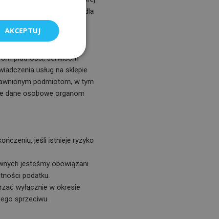
go, w tym są profilowane dla
AKCEPTUJ
om płatności, serwisom
wiadczenia usług na sklepie
prawnionym podmiotom, w tym
oje dane osobowe organom
zeniu, jeśli istnieje ryzyko
wnych jesteśmy obowiązani
tności podatku.
zać wyłącznie w okresie
ego sprzeciwu.