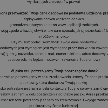
wynikających z przepisów prawa).
niona przetwarzać Twoje dane osobowe na podstawie udzielonej prze
zapisywania danych w plikach cookies;
gromadzenia danych ze stron www i aplikacji mobilnych;
ją zgodę w każdej chwili w taki sam sposób, jak jej udzieliłaś/eś 
info@swimaholic.pl
Czy musisz podać Swimaholic swoje dane osobowe?
 osobowych jest wymogiem jest wymagane przez nas w celu zawarcia
a) tj. imię, nazwisko, adres e-mail, numer telefonu, adres dostawy. 
osobowych, nie będzie możliwym zawarcie z Tobą umowy.
W jakim celu potrzebujemy Twoje poszczególne dane?
i nazwisko potrzebujemy w celu zrealizowania umowy. Te dane przekaz
pocztowej, która dostarcza Twoją paczkę.
sko potrzebne jest nam w celu kontaktu z Tobą w sprawie zamówień
zebny jest nam w celu dostarczenia do Ciebie paczki. Adres przekazu
numer telefonu potrzebny jest nam do zrealizowania Twojego zamó
przekazujemy firmie kurierskiej.