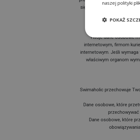
naszej polityki pl
się znalazłeś/aś lub Twoje 
POKAŻ SZCZ
Twoje dane osobowe mo
internetowym, firmom kurie
internetowym. Jeśli wymaga
właściwym organom wymia
Swimaholic przechowuje Twoj
Dane osobowe, które prze
przechowywać p
Dane osobowe, które pr
obowiązywania