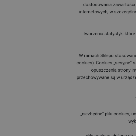
dostosowania zawartości s
internetowych; w szczególno
tworzenia statystyk, któr
W ramach Sklepu stosowane 
cookies). Cookies „sesyjne”
opuszczenia strony int
przechowywane są w urządzen
„niezbędne” pliki cookies, 
wyk
pliki cookies służące d