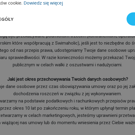
ików cookie.
Dowiedz się więcej
dane osobowe przetwarzane są na potrzeby marketingu bezpośrednie
tego celu.
EGÓŁY
Komu Swimaholic udostępnia Twoje dane osobowe?
gą być przekazywane podmiotom trzecim (kontrahentom, operator
rskim które współpracują z Swimaholic), jeśli jest to niezbędne do ś
 tego od nas przepis prawa, udostępniamy Twoje dane osobowe u
ru sprawiedliwości. W razie konieczności możemy przekazać Tw
publicznym w celach walki z oszustwami i nadużyciami.
Jaki jest okres przechowywania Twoich danych osobowych?
e dane osobowe przez czas obowiązywania umowy oraz po jej zakońc
dochodzenia roszczeń w związku z jej wykonywaniem.
twarzamy na podstawie podatkowych i rachunkowych przepisów pra
rzez okres 10 lat po zakończeniu roku, w którym upłynął termin pła
zetwarzamy w celach marketingowych, jesteśmy uprawnieni przetwar
 wiążącej nas umowy lub do momentu wniesienia przez Ciebie ważn