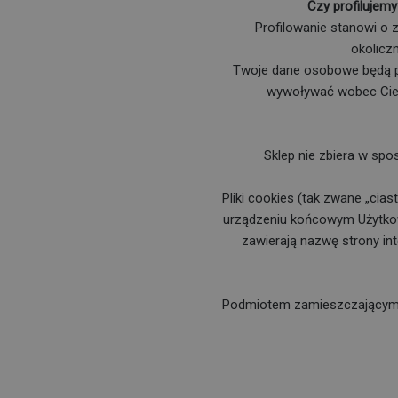
Czy profilujem
Profilowanie stanowi 
okoliczn
Twoje dane osobowe będą pr
wywoływać wobec Cieb
Sklep nie zbiera w sp
Pliki cookies (tak zwane „cia
urządzeniu końcowym Użytkown
zawierają nazwę strony in
Podmiotem zamieszczającym n