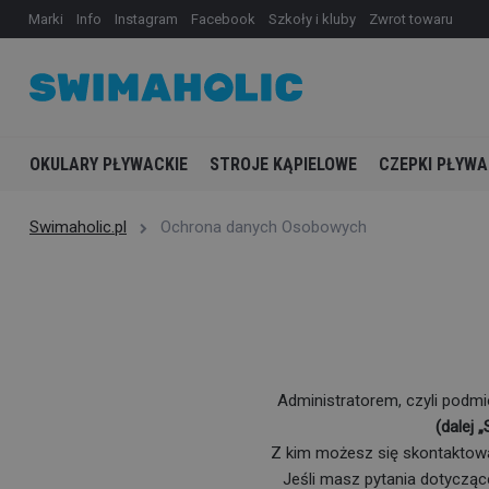
Marki
Info
Instagram
Facebook
Szkoły i kluby
Zwrot towaru
OKULARY PŁYWACKIE
STROJE KĄPIELOWE
CZEPKI PŁYWA
Swimaholic.pl
Ochrona danych Osobowych
Administratorem, czyli pod
(dalej 
Z kim możesz się skontaktowa
Jeśli masz pytania dotyczą