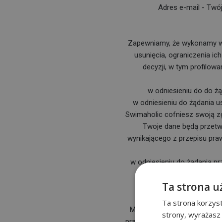
Adres e-mail - Twój
Zapewniamy, że wykonamy ws
usunięcia, ograniczenia i
decyzji, w tym profilo
w odniesieniu do do ż
w odniesieniu do żądania u
Swimaholic cofniesz swoją z
Twoje dane będą przetw
wynikającego z przepisu pra
w odniesieniu do żądania pr
umowy z
Ta strona u
W jaki
Ta strona korzyst
Masz prawo wnieść sprzeci
strony, wyrażasz
prawnie uzasadnionego intere