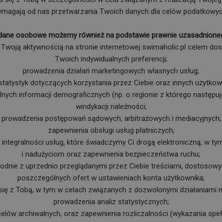
ymagają od nas przetwarzania Twoich danych dla celów podatkowyc
dane osobowe możemy również na podstawie prawnie uzasadnionego
 Twoją aktywnością na stronie internetowej swimaholic.pl celem dos
Twoich indywidualnych preferencji;
prowadzenia działań marketingowych własnych usług;
tatystyk dotyczących korzystania przez Ciebie oraz innych użytkow
lnych informacji demograficznych (np. o regionie z którego następuj
windykacji należności;
prowadzenia postępowań sądowych, arbitrażowych i mediacyjnych;
zapewnienia obsługi usług płatniczych;
 integralności usług, które świadczymy Ci drogą elektroniczną, w t
i nadużyciom oraz zapewnienia bezpieczeństwa ruchu;
dnie z uprzednio przeglądanymi przez Ciebie treściami, dostosowywa
poszczególnych ofert w ustawieniach konta użytkownika;
się z Tobą, w tym w celach związanych z dozwolonymi działaniami 
prowadzenia analiz statystycznych;
elów archiwalnych, oraz zapewnienia rozliczalności (wykazania spe