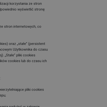
zacji korzystania ze stron
dpowiednio wyświetlić stronę
ze stron internetowych, co
ies) oraz „stałe” (persistent
ońcowym Użytkownika do czasu
. „Stałe” pliki cookies
ków cookies lub do czasu ich
:
erzytelniające pliki cookies
epu;
wania nadużyć w zakresie