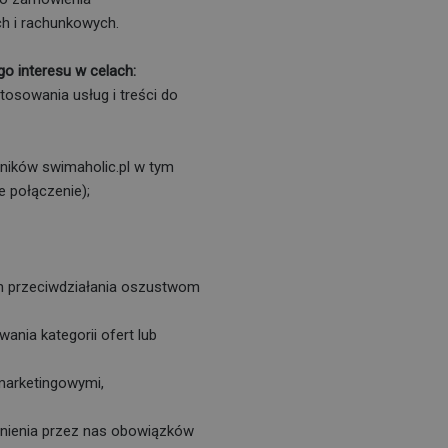
h i rachunkowych.
 interesu w celach:
tosowania usług i treści do
ników swimaholic.pl w tym
e połączenie);
ym przeciwdziałania oszustwom
nia kategorii ofert lub
marketingowymi,
łnienia przez nas obowiązków