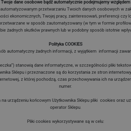
y Twoje dane osobowe bądź automatycznie podejmujemy względem 
o zautomatyzowanym przetwarzaniu Twoich danych osobowych w zak
ości ekonomicznych, Twojej pracy, zainteresowań, preferencji czy lo
zetwarzane w sposób zautomatyzowany (w tym w formie profilowan
ie żadnych skutków prawnych lub w podobny sposób istotnie wpływ
Polityka COOKIES
osób automatyczny żadnych informacji, z wyjątkiem
informacji zawar
steczka”) stanowią dane informatyczne, w szczególności pliki teks
ika Sklepu i przeznaczone są do korzystania ze stron internetow
ternetowej, z której pochodzą, czas przechowywania ich na urządze
numer.
a urządzeniu końcowym Użytkownika Sklepu pliki
cookies oraz uz
operator Sklepu.
Pliki cookies wykorzystywane są w celu: