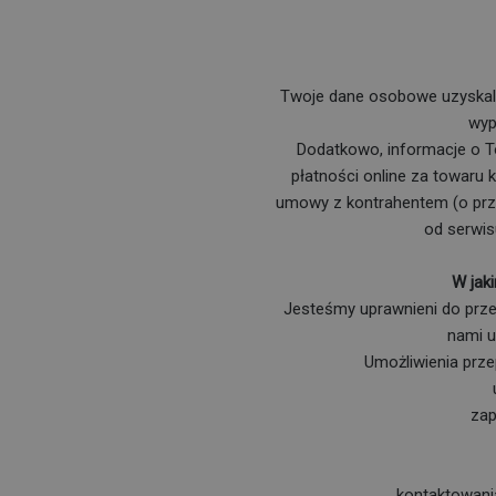
Twoje dane osobowe uzyskali
wyp
Dodatkowo, informacje o To
płatności online za towaru
umowy z kontrahentem (o przyj
od serwis
W jak
Jesteśmy uprawnieni do prze
nami u
Umożliwienia prze
zap
kontaktowani