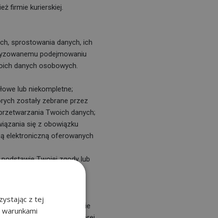
 firmie kurierskiej.
h, sprostowania danych, ich
omatyzowanemu podejmowaniu
woich danych osobowych.
łowe lub niekompletne;
órych zostały zebrane przez
przetwarzania Twoich danych;
iązania się z obowiązku
gą elektroniczną oferowanych
a podstawie Twojej zgody lub
atyczny.
danych?
ystając z tej
ie odbywa się na podstawie
z warunkami
szczególną sytuację, w której