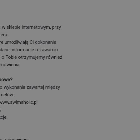
w sklepie internetowym, przy
era.
re umożliwiają Ci dokonanie
dane: informacje o zawarciu
je o Tobie otrzymujemy również
amówienia.
obowe?
o wykonania zawartej między
 celów:
 www.swimaholic.pl
;
cje;
go zamówienia