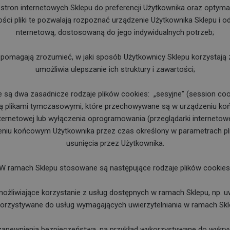
tron internetowych Sklepu do preferencji Użytkownika oraz optymali
ści pliki te pozwalają rozpoznać urządzenie Użytkownika Sklepu i o
nternetową, dostosowaną do jego indywidualnych potrzeb;
e pomagają zrozumieć, w jaki sposób Użytkownicy Sklepu korzystają 
umożliwia ulepszanie ich struktury i zawartości;
są dwa zasadnicze rodzaje plików cookies:
„sesyjne” (session cook
 są plikami tymczasowymi, które przechowywane są w urządzeniu k
ernetowej lub wyłączenia oprogramowania (przeglądarki internetowej)
iu końcowym Użytkownika przez czas określony w parametrach pli
usunięcia przez Użytkownika.
W ramach Sklepu stosowane są następujące rodzaje plików cookies
umożliwiające korzystanie z usług dostępnych w ramach Sklepu, np. uwi
orzystywane do usług wymagających uwierzytelniania w ramach Skl
o zapewnienia bezpieczeństwa, na przykład wykorzystywane do wykry