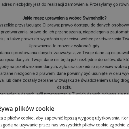
 adres niezbędny jest do realizacji zamówienia. Przesyłamy go również
Jakie masz uprawnienia wobec Swimaholic?
zelkie przysługujące Ci prawa: prawo dostępu do danych osobowyc
ch przetwarzania, prawo do ich przenoszenia, niepodlegania zaut
waniu, a także prawo do wyrażenia sprzeciwu wobec przetwarzania T
Uprawnienia te możesz wykonać, gdy:
ądania sprostowania danych: zauważysz, że Twoje dane są nieprawid
sunięcia danych: Twoje dane nie będą już niezbędne do celów, dla kt
godę na przetwarzanie danych; zgłosisz uprzednio sprzeciw wobec 
arzane niezgodnie z prawem; dane powinny być usunięte w celu wyw
wa; lub dane zostały zebrane w związku ze świadczeniem usług dro
dziecku.
zeniesienia danych jeśli przetwarzanie Twoich danych odbywa się n
awartej z Tobą oraz przetwarzanie to odbywa się w sposób autom
żywa plików cookie
ch sytuacjach możesz się sprzeciwić wobec przetwarzania Twoich 
a z plików cookie, aby zapewnić lepszą wygodę użytkowania. Korz
w wobec przetwarzania Twoich danych osobowych, gdy przetwarzan
 zgodę na używanie przez nas wszystkich plików cookie zgodnie 
su lub dla celów statystycznych, a sprzeciw jest uzasadniony przez 