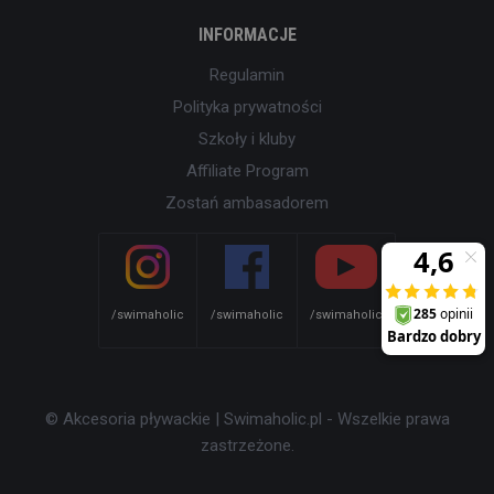
INFORMACJE
Regulamin
Polityka prywatności
Szkoły i kluby
Affiliate Program
Zostań ambasadorem
/swimaholic
/swimaholic
/swimaholic
© Akcesoria pływackie | Swimaholic.pl - Wszelkie prawa
zastrzeżone.