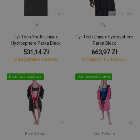
S
M
L
S
M
L
XL
XXL
Tyr
Tyr
Tyr Tech Youth Unisex
Tyr Tech Unisex Hydrosphere
Hydrosphere Parka Black
Parka Black
531,14 Zł
663,97 Zł
W magazynie u dostawcy
W magazynie u dostawcy
Darmowa dostawa
Darmowa dostawa
XS
XS
BornToSwim
BornToSwim