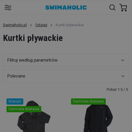
Swimaholic.pl
Odzież
Kurtki pływackie
Kurtki pływackie
Filtruj według parametrów
Sortuj według
Polecane
Pokaż 1-5 / 5
Nowość
Darmowa dostawa
Darmowa dostawa