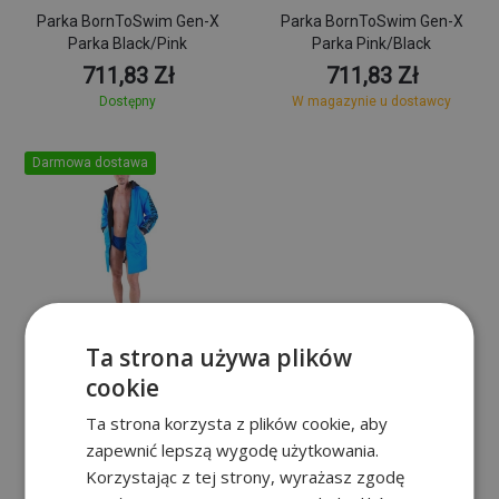
Parka BornToSwim Gen-X
Parka BornToSwim Gen-X
Parka Black/Pink
Parka Pink/Black
711,83 Zł
711,83 Zł
Dostępny
W magazynie u dostawcy
Darmowa dostawa
XS
S
M
Ta strona używa plików
BornToSwim
cookie
Parka BornToSwim Gen-X
Ta strona korzysta z plików cookie, aby
Parka Blue/Black
zapewnić lepszą wygodę użytkowania.
711,83 Zł
Korzystając z tej strony, wyrażasz zgodę
W magazynie u dostawcy