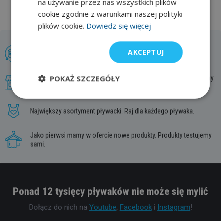
na używanie przez nas wszystkich plików
cookie zgodnie z warunkami naszej polityki
plików cookie.
Dowiedz się więcej
AKCEPTUJ
Wymiana lub zwrot do 30 dni. Kupuj bez pośpiechu.
POKAŻ SZCZEGÓŁY
Najpopularniejszy sklep z artykułami pływackimi. Chętnie służymy
radą.
Największy asortyment pływacki. Raj dla każdego pływaka.
Jako pierwsi mamy w ofercie nowe produkty. Produkty testujemy
sami.
Ponad 12 tysięcy pływaków nie może się mylić
Dołącz do nich na
Youtube
,
Facebook
i
Instagram
!