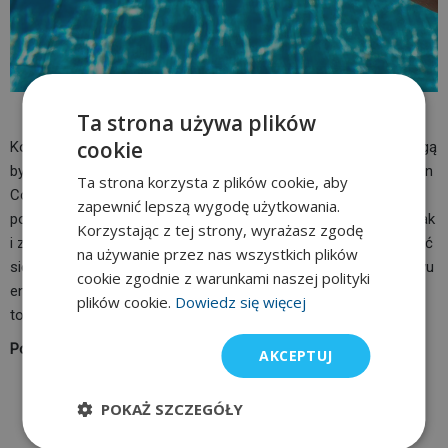
Podziel się
Ta strona używa plików
cookie
Kolejnym dobrym, choć czasem zdradliwym, pomocnikiem mogą
być media społecznościowe. Aplikacje takie jak STRAVA, Garmin
Ta strona korzysta z plików cookie, aby
Connect i inne ułatwiają rejestrowanie swoich postępów i
zapewnić lepszą wygodę użytkowania.
porównywanie wyników – zarówno z poprzednimi treningami, jak
Korzystając z tej strony, wyrażasz zgodę
i z osiągnięciami znajomych. Ale uważaj, bo każdy lubi pochwalić
na używanie przez nas wszystkich plików
się swoimi sukcesami. Jeśli nie potrafisz kontrolować przypływu
cookie zgodnie z warunkami naszej polityki
endorfin, możesz przesadzić. Bądź realistą i pamiętaj, że robisz
plików cookie.
Dowiedz się więcej
to przede wszystkim dla siebie!
Powodzenia na basenie!
AKCEPTUJ
POKAŻ SZCZEGÓŁY