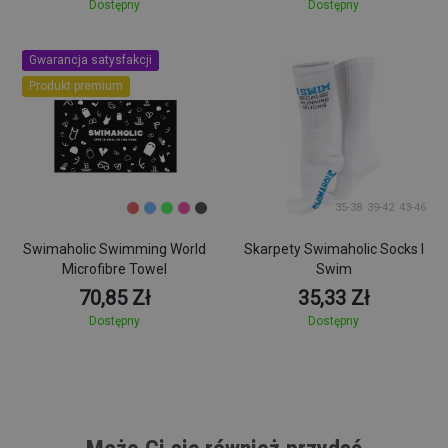
Dostępny
Dostępny
Gwarancja satysfakcji
Produkt premium
35-38
39-42
43-46
Swimaholic Swimming World
Skarpety Swimaholic Socks I
Microfibre Towel
Swim
70,85 Zł
35,33 Zł
Dostępny
Dostępny