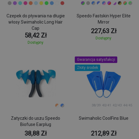
Czepek do pływania na długie
Speedo Fastskin Hyper Elite
włosy Swimaholic Long Hair
Mirror
Cap
227,63 Zł
58,42 Zł
Dostępny
Dostępny
Gwarancja satysfakcji
Złoty środek
38/39
40/41
42/43
44/45
Zatyczki do uszu Speedo
Swimaholic CoolFins Blue
Biofuse Earplug
38,88 Zł
212,89 Zł