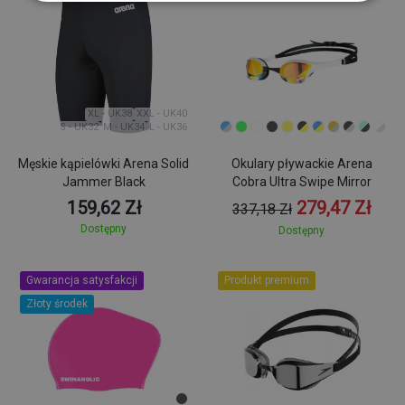
XL - UK38
XXL - UK40
S - UK32
M - UK34
L - UK36
Męskie kąpielówki Arena Solid
Okulary pływackie Arena
Jammer Black
Cobra Ultra Swipe Mirror
159,62 Zł
279,47 Zł
337,18 Zł
Dostępny
Dostępny
Gwarancja satysfakcji
Produkt premium
Złoty środek