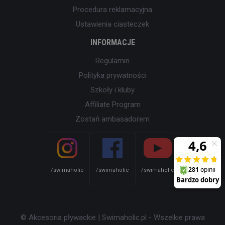
Procedura reklamacyjna
Ustawienia ciasteczek
INFORMACJE
Regulamin
Polityka prywatności
Szkoły i kluby
Affiliate Program
Zostań ambasadorem
/swimaholic
/swimaholic
/swimaholic
© Akcesoria pływackie | Swimaholic.pl - Wszelkie prawa