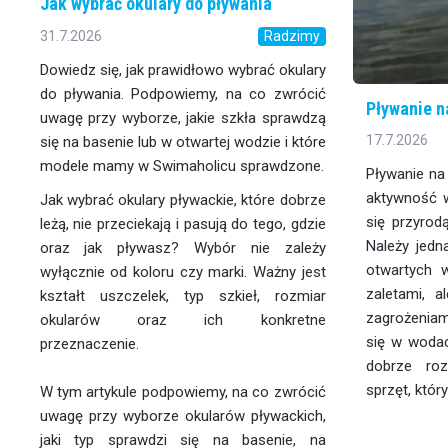
Jak wybrać okulary do pływania
31.7.2026
Radzimy
Dowiedz się, jak prawidłowo wybrać okulary
do pływania. Podpowiemy, na co zwrócić
Pływanie n
uwagę przy wyborze, jakie szkła sprawdzą
17.7.2026
się na basenie lub w otwartej wodzie i które
modele mamy w Swimaholicu sprawdzone.
Pływanie na
aktywność w
Jak wybrać okulary pływackie, które dobrze
się przyrod
leżą, nie przeciekają i pasują do tego, gdzie
Należy jedn
oraz jak pływasz? Wybór nie zależy
otwartych 
wyłącznie od koloru czy marki. Ważny jest
zaletami, 
kształt uszczelek, typ szkieł, rozmiar
zagrożenia
okularów oraz ich konkretne
się w wodach
przeznaczenie.
dobrze roz
sprzęt, któ
W tym artykule podpowiemy, na co zwrócić
uwagę przy wyborze okularów pływackich,
jaki typ sprawdzi się na basenie, na