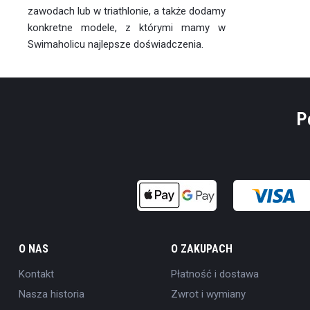
zawodach lub w triathlonie, a także dodamy
konkretne modele, z którymi mamy w
Swimaholicu najlepsze doświadczenia.
P
O NAS
O ZAKUPACH
Kontakt
Płatność i dostawa
Nasza historia
Zwrot i wymiany