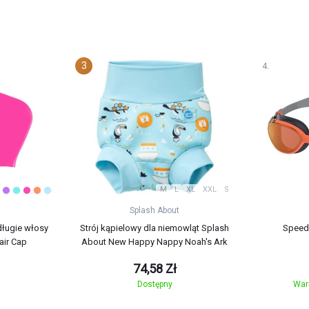
M
L
XL
XXL
S
Splash About
długie włosy
Strój kąpielowy dla niemowląt Splash
Speedo
air Cap
About New Happy Nappy Noah's Ark
74,58 Zł
Dostępny
War