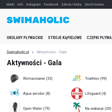
Marki
Info
Instagram
Facebook
Szkoły i kluby
Zwrot towaru
OKULARY PŁYWACKIE
STROJE KĄPIELOWE
CZEPKI PŁYWA
Swimaholic.pl
Aktywności - Gala
Aktywności - Gala
Wzmacnianie
(33)
Triathlon
(99)
Aqua aerobic
(8)
Lifeguard
(4)
Open Water
(79)
Na wakacje
(20)