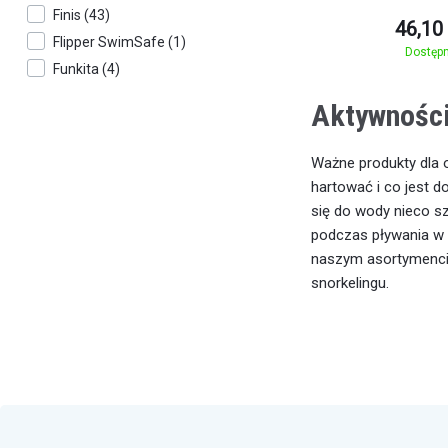
Finis (43)
46,10
Flipper SwimSafe (1)
Dostęp
Funkita (4)
Gala (1)
Aktywnośc
Hiko (4)
Impools (3)
Ważne produkty dla o
INFINIT Nutrition (7)
hartować i co jest d
Mad Wave (20)
się do wody nieco sz
Matuska Dena (31)
podczas pływania w 
Michael Phelps (1)
naszym asortymencie
snorkelingu.
Nike (4)
Speedo (69)
Splash About (79)
Swans (4)
Swim Secure (7)
Swimaholic (19)
Tyr (23)