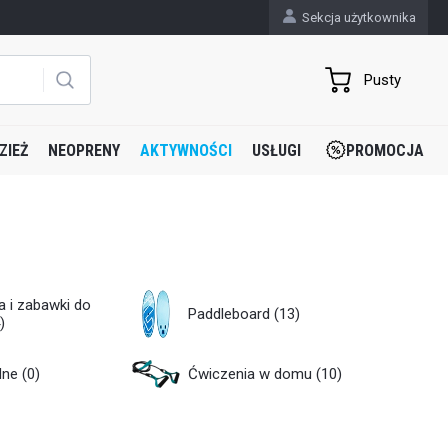
Sekcja użytkownika
Pusty
ZIEŻ
NEOPRENY
AKTYWNOŚCI
USŁUGI
PROMOCJA
a i zabawki do
Paddleboard
(13)
)
dne
(0)
Ćwiczenia w domu
(10)