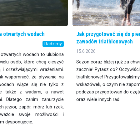
a otwartych wodach
Jak przygotować się do pi
zawodów triathlonowych
Radzimy
15.6.2026
 otwartych wodach to ulubiona
ielu osób, które chcą cieszyć
Sezon coraz bliżej i już za chwi
ą i orzeźwiającymi wrażeniami.
zacznie! Pytasz co? Oczywiśc
ak wspomnieć, że pływanie na
triathlonowe! Przygotowaliśmy 
wodach wiąże się nie tylko z
wskazówek, o czym nie zapom
ale także z wadami, a nawet
podczas przygotowań do częśc
mi. Dlatego zanim zanurzycie
oraz wiele innych rad.
 jezior, zapór, mórz lub rzek,
ważcie swoje możliwości i
rym dysponujecie.