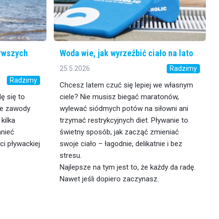
erwszych
Woda wie, jak wyrzeźbić ciało na lato
25.5.2026
Radzimy
Radzimy
Chcesz latem czuć się lepiej we własnym
lę się to
ciele? Nie musisz biegać maratonów,
ie zawody
wylewać siódmych potów na siłowni ani
kilka
trzymać restrykcyjnych diet. Pływanie to
nieć
świetny sposób, jak zacząć zmieniać
i pływackiej
swoje ciało – łagodnie, delikatnie i bez
stresu.
Najlepsze na tym jest to, że każdy da radę.
Nawet jeśli dopiero zaczynasz.