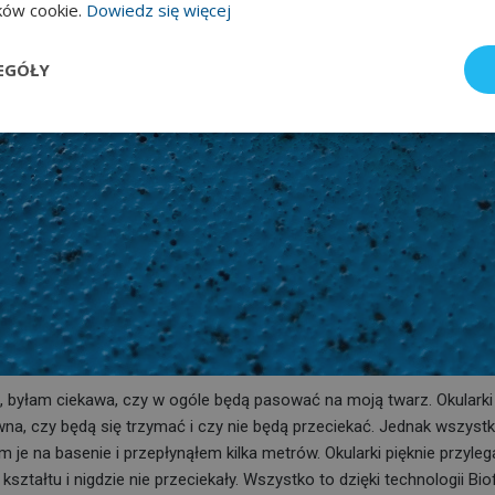
ików cookie.
Dowiedz się więcej
EGÓŁY
 byłam ciekawa, czy w ogóle będą pasować na moją twarz. Okularki
wna, czy będą się trzymać i czy nie będą przeciekać. Jednak wszystk
je na basenie i przepłynąłem kilka metrów. Okularki pięknie przyleg
ształtu i nigdzie nie przeciekały. Wszystko to dzięki technologii Bio