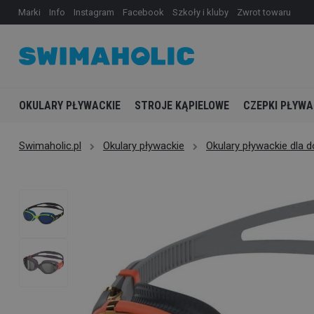
Marki
Info
Instagram
Facebook
Szkoły i kluby
Zwrot towaru
OKULARY PŁYWACKIE
STROJE KĄPIELOWE
CZEPKI PŁYWA
Swimaholic.pl
Okulary pływackie
Okulary pływackie dla 