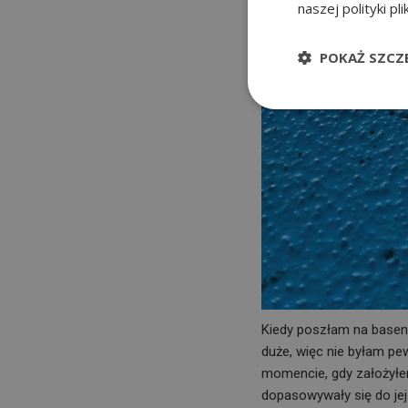
naszej polityki pl
POKAŻ SZCZ
Kiedy poszłam na basen,
duże, więc nie byłam pe
momencie, gdy założyłem 
dopasowywały się do jej k